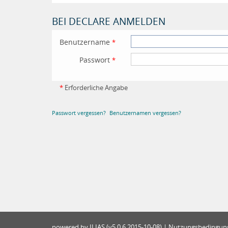
BEI DECLARE ANMELDEN
Benutzername
*
Passwort
*
*
Erforderliche Angabe
Passwort vergessen?
Benutzernamen vergessen?
powered by ILIAS (v5.0.6 2015-10-08)
|
Nutzungsbedingung